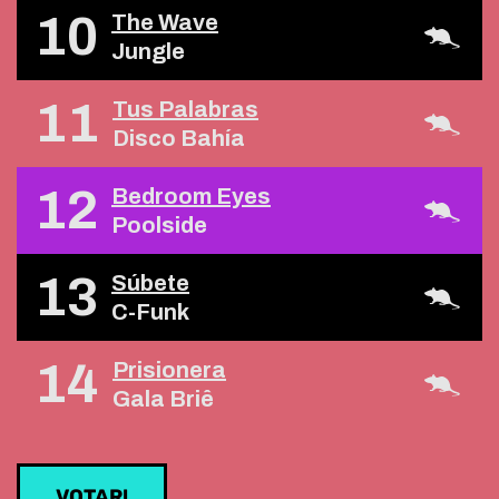
10
The Wave
Jungle
11
Tus Palabras
Disco Bahía
12
Bedroom Eyes
Poolside
13
Súbete
C-Funk
14
Prisionera
Gala Briê
VOTAR!