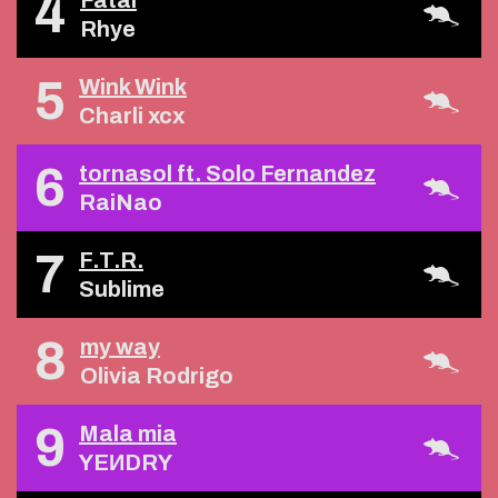
4
Fatal
Rhye
5
Wink Wink
Charli xcx
6
tornasol ft. Solo Fernandez
RaiNao
7
F.T.R.
Sublime
8
my way
Olivia Rodrigo
9
Mala mia
YEИDRY