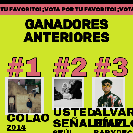
ITO! ¡VOTA POR TU FAVORITO! ¡VOTA POR TU 
GANADORES
ANTERIORES
#1
#2
#3
USTED
ALVA
COLAO
SEÑALEMEL
DÍAZ
2014