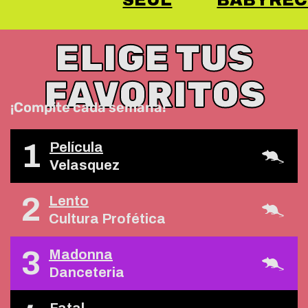
SEÚL
BABYREC
ELIGE TUS
FAVORITOS
¡Compite cada semana!
1
Película
Velasquez
2
Lento
Cultura Profética
3
Madonna
Danceteria