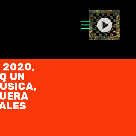
 2020,
O UN
ÚSICA,
FUERA
NALES