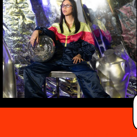
GÉNEROS FAVORITOS
:
PSYCH-ROCK