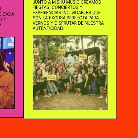
JUNTO A MISHU MUSIC CREAMOS
FIESTAS, CONCIERTOS Y
O
EXPERIENCIAS INOLVIDABLES QUE
E CADA
SON LA EXCUSA PERFECTA PARA
D Y
VERNOS Y DISFRUTAR DE NUESTRA
S
AUTENTICIDAD.