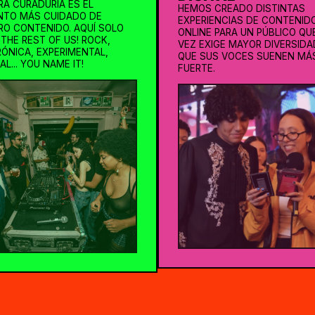
A CURADURÍA ES EL
HEMOS CREADO DISTINTAS
NTO MÁS CUIDADO DE
EXPERIENCIAS DE CONTENID
O CONTENIDO. AQUÍ SOLO
ONLINE PARA UN PÚBLICO QU
THE REST OF US! ROCK,
VEZ EXIGE MAYOR DIVERSIDA
ÓNICA, EXPERIMENTAL,
QUE SUS VOCES SUENEN MÁ
AL... YOU NAME IT!
FUERTE.