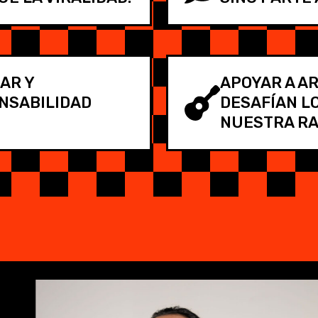
AR Y
APOYAR A A
NSABILIDAD
DESAFÍAN L
NUESTRA RA