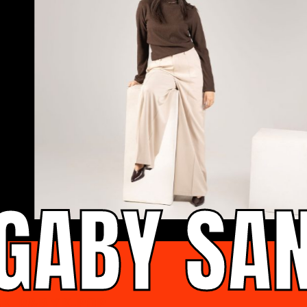
GABY SA
, R&B Y K-POP