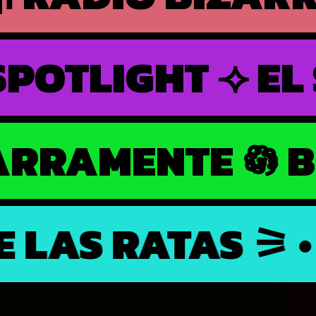
EL SPOTLIGHT ⟢
IZARRAMENTE 
AS RATAS ⚞ • ⚟ 