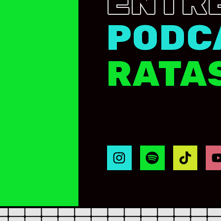
ENTR
PODC
RATA