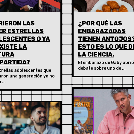
RIERON LAS
¿POR QUÉ LAS
ER ESTRELLAS
EMBARAZADAS
LESCENTES O YA
TIENEN ANTOJOS
XISTE LA
ESTO ES LO QUE D
TURA
LA CIENCIA.
PARTIDA?
El embarazo de Gaby abrió
debate sobre uno de ...
trellas adolescentes que
ron una generación ya no
 ...