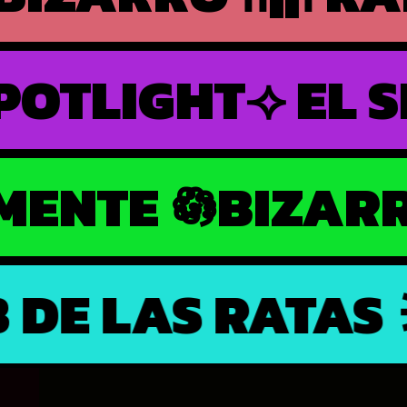
EL SPOTLIGHT
⟢ 
RAMENTE 𖡎
BIZ
E LAS RATAS ⚞ •