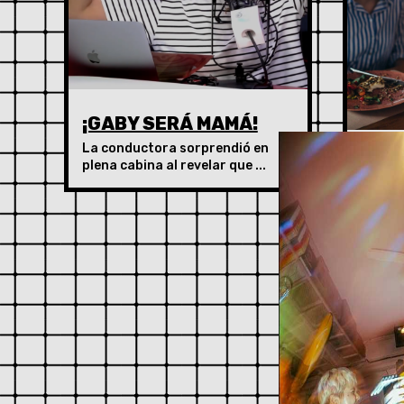
¡GABY SERÁ MAMÁ!
La conductora sorprendió en
DE 
plena cabina al revelar que ...
LA F
REG
PRO
MUJ
VAL
Entre 
"energ
pasado 