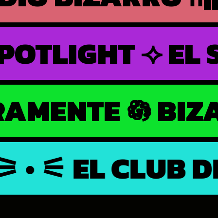
EL SPOTLIGHT ⟢ 
ARRAMENTE 𖡎 B
 ⚟ EL CLUB DE L