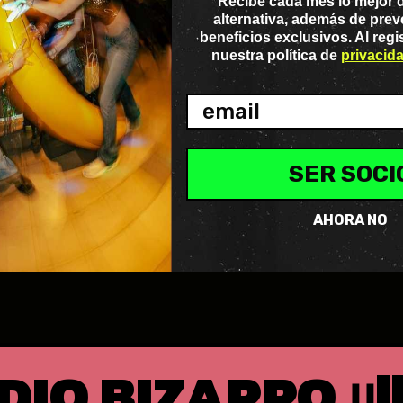
Recibe cada mes lo mejor 
VER MÁS
alternativa, además de preve
beneficios exclusivos. Al regi
nuestra política de
privacid
SER SOCI
 EL MUNDO
AHORA NO