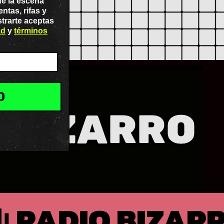
de la escena
ntas, rifas y
strarte aceptas
ad
y
términos
O
 BIZARRO