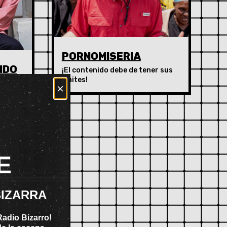
PORNOMISERIA
NDO
¡El contenido debe de tener sus
limites!
T DE
×
EN
o y
E
BIZARRA
Radio Bizarro!