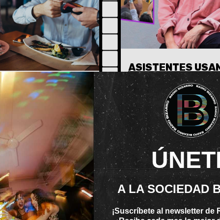
ASISTENTES USA
CELULAR EN DJ SE
LA MANOSFERA A
VICENTE GARCÍA 
EMOSFERA: EL
CASA CORONA
RESO DEL HOMBRE
Casa Corona en el mar, juli
VEEDOR Y LAS
agosto de 2026. ...
ERES DE “ALTO
ÚNET
OR”
estándares, citas y
ía femenina", las reglas del
...
A LA SOCIEDAD 
¡Suscríbete al newsletter de 