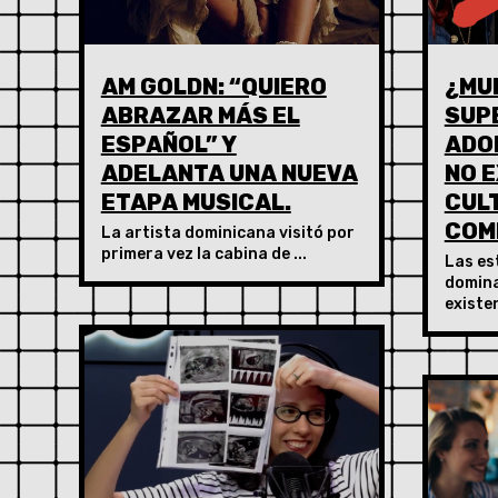
AM GOLDN: “QUIERO
¿MU
ABRAZAR MÁS EL
SUP
ESPAÑOL” Y
ADO
ADELANTA UNA NUEVA
NO E
ETAPA MUSICAL.
CUL
COM
La artista dominicana visitó por
primera vez la cabina de ...
Las es
domina
existen