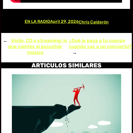
EN LA RADIO
April 29, 2026
Chris Calderón
←
Vinilo, CD o streaming: lo
¿Qué le pasa a tu cuerpo
que sientes al escuchar
cuando vas a un concierto?
música
→
ARTICULOS SIMILARES