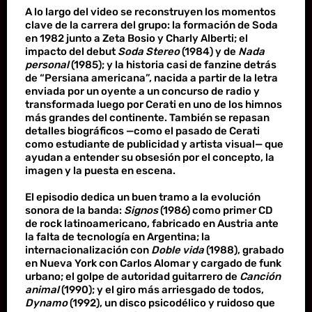
A lo largo del video se reconstruyen los momentos
clave de la carrera del grupo: la formación de Soda
en 1982 junto a Zeta Bosio y Charly Alberti; el
impacto del debut
Soda Stereo
(1984) y de
Nada
personal
(1985); y la historia casi de fanzine detrás
de “Persiana americana”, nacida a partir de la letra
enviada por un oyente a un concurso de radio y
transformada luego por Cerati en uno de los himnos
más grandes del continente. También se repasan
detalles biográficos —como el pasado de Cerati
como estudiante de publicidad y artista visual— que
ayudan a entender su obsesión por el concepto, la
imagen y la puesta en escena.
El episodio dedica un buen tramo a la evolución
sonora de la banda:
Signos
(1986) como primer CD
de rock latinoamericano, fabricado en Austria ante
la falta de tecnología en Argentina; la
internacionalización con
Doble vida
(1988), grabado
en Nueva York con Carlos Alomar y cargado de funk
urbano; el golpe de autoridad guitarrero de
Canción
animal
(1990); y el giro más arriesgado de todos,
Dynamo
(1992), un disco psicodélico y ruidoso que