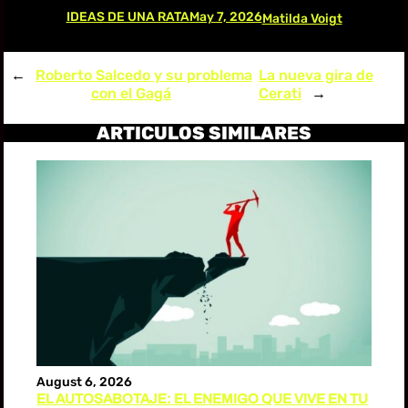
IDEAS DE UNA RATA
May 7, 2026
Matilda Voigt
←
Roberto Salcedo y su problema
La nueva gira de
con el Gagá
Cerati
→
ARTICULOS SIMILARES
August 6, 2026
EL AUTOSABOTAJE: EL ENEMIGO QUE VIVE EN TU