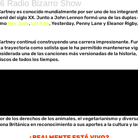
6 Radio Bizarro Show
Cartney es conocido mundialmente por ser uno de los integrant
venil del siglo XX. Junto a John Lennon formó una de las duplas
como
Hey Jude
,
Let It Be
, Yesterday, Penny Lane y Eleanor Rigb
Cartney continuó construyendo una carrera impresionante. Fun
ica trayectoria como solista que le ha permitido mantenerse vi
iderada una de las canciones más versionadas de la historia, 
scos de todos los tiempos.
r de los derechos de los animales, el vegetarianismo y diversa
rona Británica en reconocimiento a sus aportes a la cultura y la
¿REALMENTE ESTÁ VIVO?