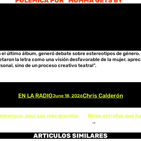
POLÉMICA POR “MOMMA GETS BY”
n el último álbum, generó debate sobre estereotipos de género
taron la letra como una visión desfavorable de la mujer, aprec
sonal, sino de un proceso creativo teatral”.
EN LA RADIO
Chris Calderón
June 18, 2026
 merengue, aquí sus más grandes
Niños estrellas que h
→
ARTICULOS SIMILARES