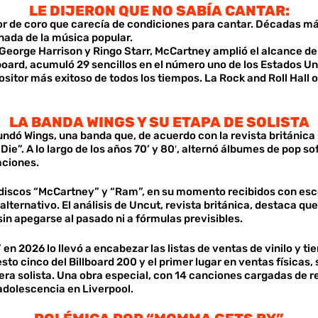
LE DIJERON QUE NO SABÍA CANTAR:
or de coro que carecía de condiciones para cantar. Décadas más
nada de la música popular.
, George Harrison y Ringo Starr, McCartney amplió el alcance d
lboard, acumuló 29 sencillos en el número uno de los Estados Un
itor más exitoso de todos los tiempos. La Rock and Roll Hall 
LA BANDA WINGS Y SU ETAPA DE SOLISTA
undó Wings, una banda que, de acuerdo con la revista británica 
Die”. A lo largo de los años 70’ y 80′, alternó álbumes de pop s
aciones.
 discos “McCartney” y “Ram”, en su momento recibidos con esc
 alternativo. El análisis de Uncut, revista británica, destaca 
in apegarse al pasado ni a fórmulas previsibles.
n 2026 lo llevó a encabezar las listas de ventas de vinilo y ti
sto cinco del Billboard 200 y el primer lugar en ventas física
rrera solista. Una obra especial, con 14 canciones cargadas de 
adolescencia en Liverpool.