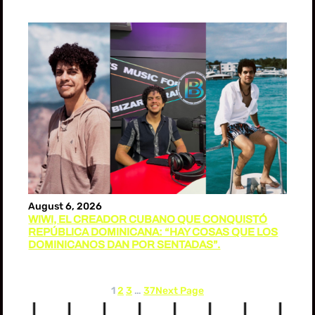
August 6, 2026
WIWI, EL CREADOR CUBANO QUE CONQUISTÓ
REPÚBLICA DOMINICANA: “HAY COSAS QUE LOS
DOMINICANOS DAN POR SENTADAS”.
1
2
3
…
37
Next Page