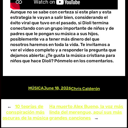
Aunque no se sabe con certeza si este plan y esta
estrategia le vayan a salir bien, considerando el
éxito viral que tuvo en el pasado, si Dioli termina
conectando con un grupo importante de niños y de
padres que le pongan su música a sus hijos,
posiblemente va a tener más dinero del que
nosotros haremos en toda la vida. Te invitamos a
ver el video completo y a responder la pregunta que
dejamos abierta: ¿Te gusta la música cristiana para
niños que hace Dioli? Pónmelo en los comentarios.
MÚSICA
June 18, 2026
Chris Calderón
←
10 teorías de
Ha muerto Alex Bueno, la voz más
conspiración más
linda del merengue, aquí sus más
oscuras de la música
grandes canciones
→