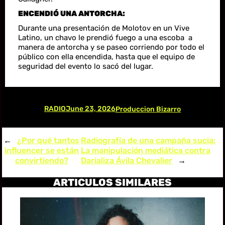
ENCENDIÓ UNA ANTORCHA:
Durante una presentación de Molotov en un Vive
Latino, un chavo le prendió fuego a una escoba a
manera de antorcha y se paseo corriendo por todo el
público con ella encendida, hasta que el equipo de
seguridad del evento lo sacó del lugar.
RADIO
June 23, 2026
Produccion Bizarro
←
¿Por qué tantos
Radiografía de una campaña sucia:
influencer se están
La manipulación mediática contra
convirtiendo?
Darializa Ávila Chevalier
→
ARTICULOS SIMILARES