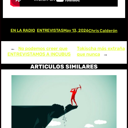
EN LA RADIO
ENTREVISTAS
May 13, 2026
, 
Chris Calderón
←
No podemos creer que
Tokischa más extraña
ENTREVISTAMOS A INCUBUS
que nunca
→
ARTICULOS SIMILARES