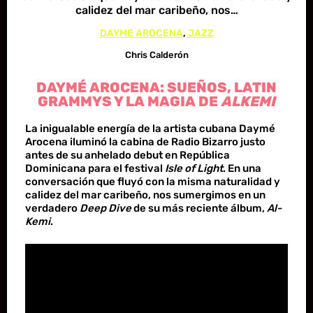
calidez del mar caribeño, nos…
DAYME AROCENA
, 
JAZZ
Chris Calderón
DAYMÉ AROCENA: SUEÑOS, LATIN
GRAMMYS Y LA MAGIA DE
ALKEMI
La inigualable energía de la artista cubana Daymé
Arocena iluminó la cabina de Radio Bizarro justo
antes de su anhelado debut en República
Dominicana para el festival
Isle of Light
. En una
conversación que fluyó con la misma naturalidad y
calidez del mar caribeño, nos sumergimos en un
verdadero
Deep Dive
de su más reciente álbum,
Al-
Kemi
.