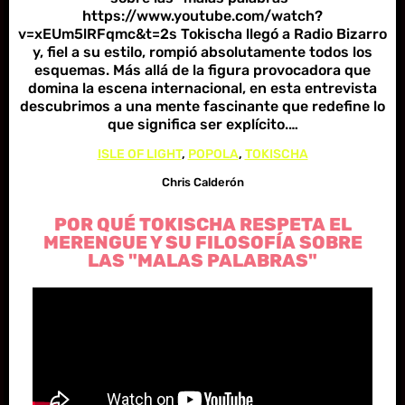
https://www.youtube.com/watch?
v=xEUm5lRFqmc&t=2s Tokischa llegó a Radio Bizarro
y, fiel a su estilo, rompió absolutamente todos los
esquemas. Más allá de la figura provocadora que
domina la escena internacional, en esta entrevista
descubrimos a una mente fascinante que redefine lo
que significa ser explícito.…
ISLE OF LIGHT
, 
POPOLA
, 
TOKISCHA
Chris Calderón
POR QUÉ TOKISCHA RESPETA EL
MERENGUE Y SU FILOSOFÍA SOBRE
LAS "MALAS PALABRAS"