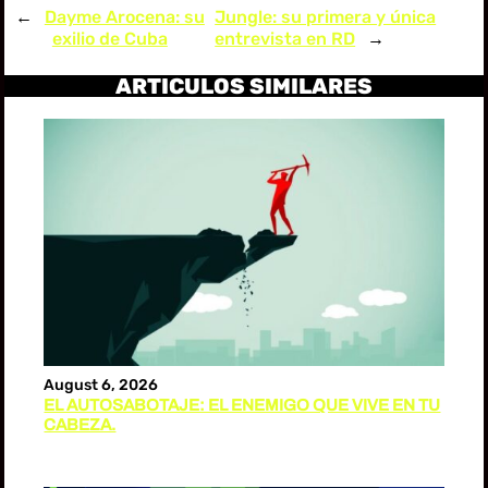
←
Dayme Arocena: su
Jungle: su primera y única
exilio de Cuba
entrevista en RD
→
ARTICULOS SIMILARES
August 6, 2026
EL AUTOSABOTAJE: EL ENEMIGO QUE VIVE EN TU
CABEZA.