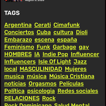
August 5, 2026
TAGS
Argentina
Cerati
Cimafunk
Conciertos
Cuba
cultura
Dioli
Embarazo
escena
españa
Feminismo
Funk
Garbage
gay
HOMBRES
IA
Indie Pop
Influencer
Influencers
Isle Of Light
Jazz
local
MASCULINIDAD
Mujeres
musica
música
Música Cristiana
noticias
Orgasmos
Películas
Política
psicologia
Redes sociales
RELACIONES
Rock
Rock Dominicano
Salud Mental