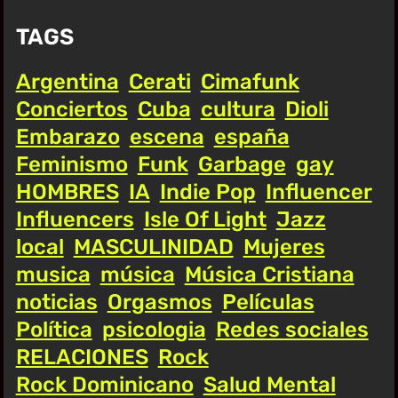
TAGS
Argentina
Cerati
Cimafunk
Conciertos
Cuba
cultura
Dioli
Embarazo
escena
españa
Feminismo
Funk
Garbage
gay
HOMBRES
IA
Indie Pop
Influencer
Influencers
Isle Of Light
Jazz
local
MASCULINIDAD
Mujeres
musica
música
Música Cristiana
noticias
Orgasmos
Películas
Política
psicologia
Redes sociales
RELACIONES
Rock
Rock Dominicano
Salud Mental