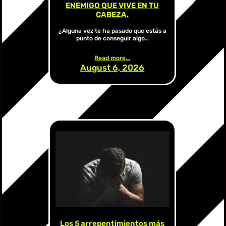
ENEMIGO QUE VIVE EN TU
CABEZA.
¿Alguna vez te ha pasado que estás a
punto de conseguir algo…
Read more...
August 6, 2026
Los 5 arrepentimientos más