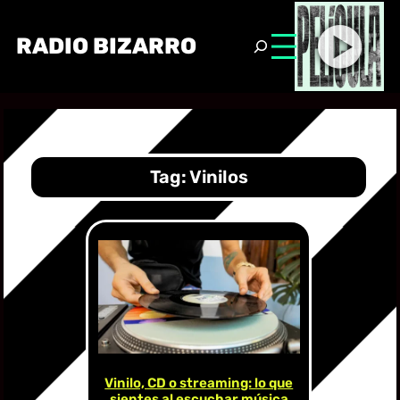
RADIO BIZARRO
Tag:
Vinilos
Vinilo, CD o streaming: lo que
sientes al escuchar música