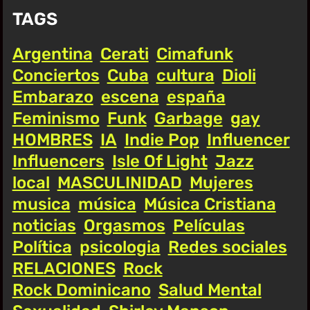
TAGS
Argentina
Cerati
Cimafunk
Conciertos
Cuba
cultura
Dioli
Embarazo
escena
españa
Feminismo
Funk
Garbage
gay
HOMBRES
IA
Indie Pop
Influencer
Influencers
Isle Of Light
Jazz
local
MASCULINIDAD
Mujeres
musica
música
Música Cristiana
noticias
Orgasmos
Películas
Política
psicologia
Redes sociales
RELACIONES
Rock
Rock Dominicano
Salud Mental