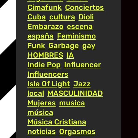
Cimafunk
Conciertos
Cuba
cultura
Dioli
Embarazo
escena
españa
Feminismo
Funk
Garbage
gay
HOMBRES
IA
Indie Pop
Influencer
Influencers
Isle Of Light
Jazz
local
MASCULINIDAD
Mujeres
musica
música
Música Cristiana
noticias
Orgasmos