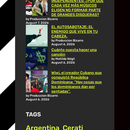
INDEPENDIENTES: ¿POR QUÉ
CADA VEZ MÁS MÚSICOS
ELIGEN NO FORMAR PARTE
DE GRANDES DISQUERAS?
by Produccion Bizarro
August 7, 2026
EL AUTOSABOTAJE: EL
ENEMIGO QUE VIVE EN TU
CABEZA.
by Produccion Bizarro
August 6, 2026
Cuánto cuesta hacer una
canción
by Matilda Voigt
August 6, 2026
Wiwi, el creador Cubano que
conquistó República
Dominicana: “Hay cosas que
los dominicanos dan por
sentadas”.
by Produccion Bizarro
August 6, 2026
TAGS
Argentina
Cerati