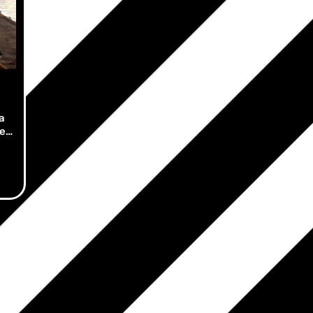
a
te…