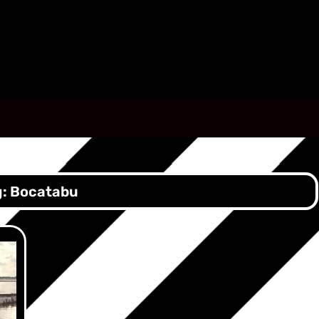
g:
Bocatabu