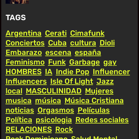
TAGS
Argentina
Cerati
Cimafunk
Conciertos
Cuba
cultura
Dioli
Embarazo
escena
españa
Feminismo
Funk
Garbage
gay
HOMBRES
IA
Indie Pop
Influencer
Influencers
Isle Of Light
Jazz
local
MASCULINIDAD
Mujeres
musica
música
Música Cristiana
noticias
Orgasmos
Películas
Política
psicologia
Redes sociales
RELACIONES
Rock
Rock Dominicano
Salud Mental