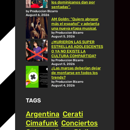
los dominicanos dan por
sentadas”.
by Produccion Bizarro
August 6, 2026
AM Goldn: “Quiero abrazar
más el español” y adelanta
una nueva etapa musical.
by Produccion Bizarro
August 5, 2026
¿MURIERON LAS SUPER
ESTRELLAS ADOLESCENTES
O YA NO EXISTE LA
CULTURA COMPARTIDA?
by Produccion Bizarro
August 5, 2026
¿Las marcas deberían dejar
de montarse en todos los
trends?
by Produccion Bizarro
August 4, 2026
TAGS
Argentina
Cerati
Cimafunk
Conciertos