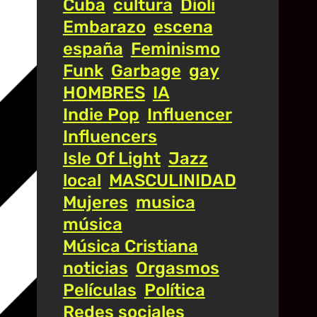
Cuba
cultura
Dioli
Embarazo
escena
españa
Feminismo
Funk
Garbage
gay
HOMBRES
IA
Indie Pop
Influencer
Influencers
Isle Of Light
Jazz
local
MASCULINIDAD
Mujeres
musica
música
Música Cristiana
noticias
Orgasmos
Películas
Política
Redes sociales