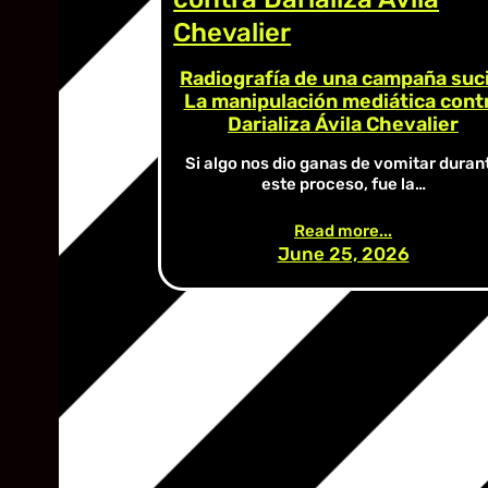
Radiografía de una campaña suci
La manipulación mediática cont
Darializa Ávila Chevalier
Si algo nos dio ganas de vomitar duran
este proceso, fue la…
Read more...
June 25, 2026