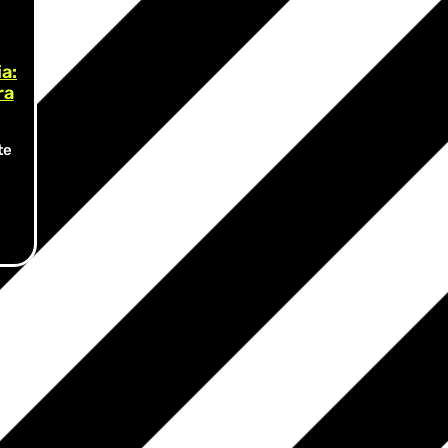
a:
ra
te