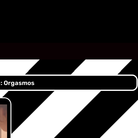
g:
Orgasmos