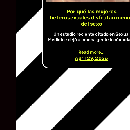
Por qué las mujeres
heterosexuales disfrutan men
del sexo
Un estudio reciente citado en Sexual
Medicine dejó a mucha gente incómod
Read more...
April 29, 2026