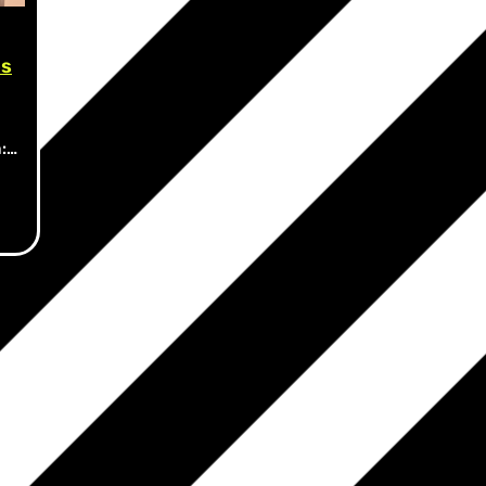
os
a:…