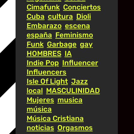
Cimafunk
Conciertos
Cuba
cultura
Dioli
Embarazo
escena
españa
Feminismo
Funk
Garbage
gay
HOMBRES
IA
Indie Pop
Influencer
Influencers
Isle Of Light
Jazz
local
MASCULINIDAD
Mujeres
musica
música
Música Cristiana
noticias
Orgasmos