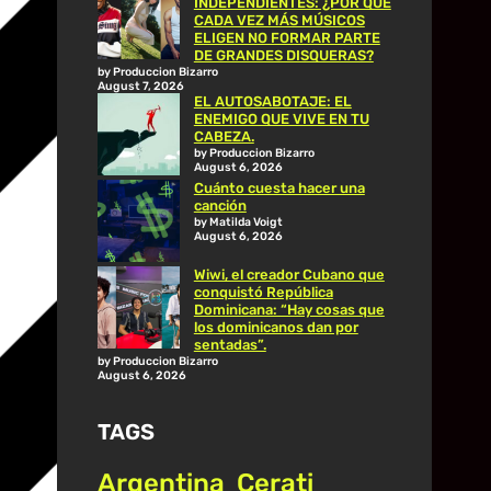
INDEPENDIENTES: ¿POR QUÉ
CADA VEZ MÁS MÚSICOS
ELIGEN NO FORMAR PARTE
DE GRANDES DISQUERAS?
by Produccion Bizarro
August 7, 2026
EL AUTOSABOTAJE: EL
ENEMIGO QUE VIVE EN TU
CABEZA.
by Produccion Bizarro
August 6, 2026
Cuánto cuesta hacer una
canción
by Matilda Voigt
August 6, 2026
Wiwi, el creador Cubano que
conquistó República
Dominicana: “Hay cosas que
los dominicanos dan por
sentadas”.
by Produccion Bizarro
August 6, 2026
TAGS
Argentina
Cerati