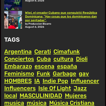
August 6, 2026
Wiwi, el creador Cubano que conquistó República
Dominicana: “Hay cosas que los dominicanos dan
por sentadas”.
by Produccion Bizarro
August 6, 2026
TAGS
Argentina
Cerati
Cimafunk
Conciertos
Cuba
cultura
Dioli
Embarazo
escena
españa
Feminismo
Funk
Garbage
gay
HOMBRES
IA
Indie Pop
Influencer
Influencers
Isle Of Light
Jazz
local
MASCULINIDAD
Mujeres
musica
música
Música Cristiana