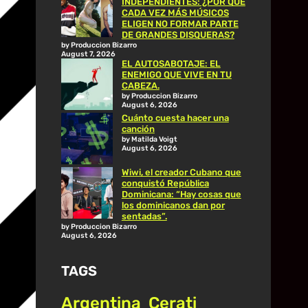
INDEPENDIENTES: ¿POR QUÉ
CADA VEZ MÁS MÚSICOS
ELIGEN NO FORMAR PARTE
DE GRANDES DISQUERAS?
by Produccion Bizarro
August 7, 2026
EL AUTOSABOTAJE: EL
ENEMIGO QUE VIVE EN TU
CABEZA.
by Produccion Bizarro
August 6, 2026
Cuánto cuesta hacer una
canción
by Matilda Voigt
August 6, 2026
Wiwi, el creador Cubano que
conquistó República
Dominicana: “Hay cosas que
los dominicanos dan por
sentadas”.
by Produccion Bizarro
August 6, 2026
TAGS
Argentina
Cerati