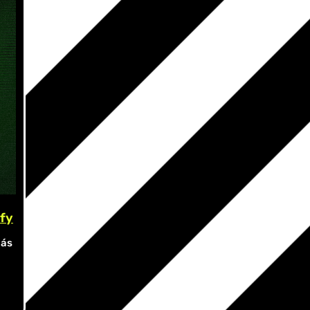
fy
más