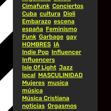
Cimafunk
Conciertos
Cuba
cultura
Dioli
Embarazo
escena
españa
Feminismo
Funk
Garbage
gay
HOMBRES
IA
Indie Pop
Influencer
Influencers
Isle Of Light
Jazz
local
MASCULINIDAD
Mujeres
musica
música
Música Cristiana
noticias
Orgasmos